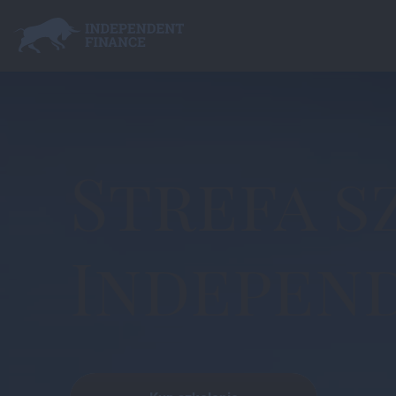
Strefa s
Indepen