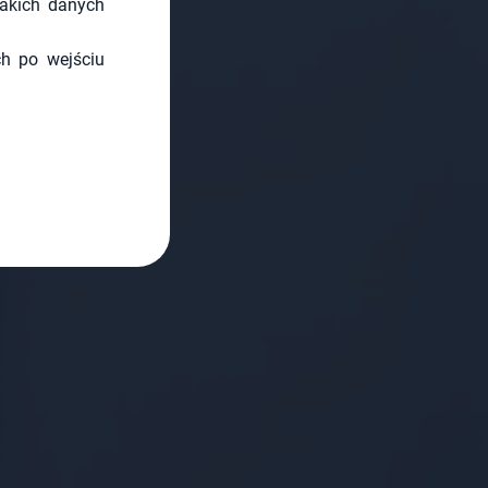
akich danych
h po wejściu