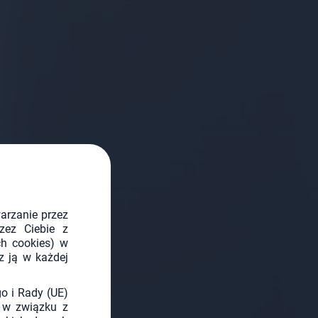
warzanie przez
zez Ciebie z
ch cookies) w
z ją w każdej
o i Rady (UE)
 w związku z