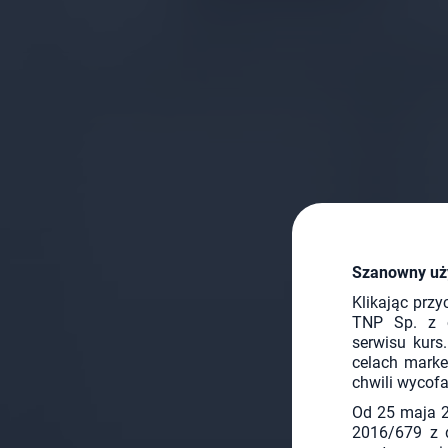
Szanowny uż
Klikając przy
TNP Sp. z o
serwisu kurs
celach marke
chwili wycofa
Od 25 maja 2
2016/679 z d